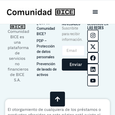
Chaco
INFORMACION
¿Qué es
NOVEDADES
SEGUINOS EN
LAS REDES
Comunidad
Suscribite
Comunidad
BICE?
para recibir
BICE es
información.
PDP –
una
Protección
plataforma
de datos
de
personales
servicios
no
Prevención
Enviar
financieros
de lavado de
de BICE
activos
S.A.
El otorgamiento de cualquiera de los préstamos o
productos ofrecidos en esta página está sujeto al