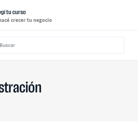
egí tu curso
hacé crecer tu negocio
stración